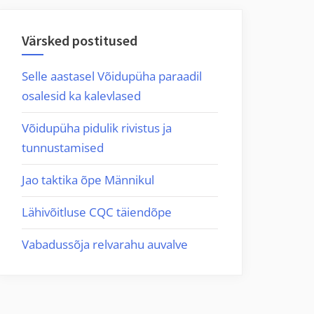
Värsked postitused
Selle aastasel Võidupüha paraadil
osalesid ka kalevlased
Võidupüha pidulik rivistus ja
tunnustamised
Jao taktika õpe Männikul
Lähivõitluse CQC täiendõpe
Vabadussõja relvarahu auvalve