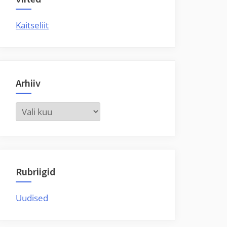
Kaitseliit
Arhiiv
Arhiiv
Rubriigid
Uudised