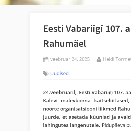
Eesti Vabariigi 107.
Rahumäel
Posted
By
veebruar 24, 2025
Heidi Torme
on
Uudised
24.veebruaril, Eesti Vabariigi 107. 
Kalevi malevkonna kaitseliitlased
noorte organisatsiooni liikmed Rah
juurde, et asetada küünlad ja avalda
lahingutes langenutele.
Pidupäeva puh