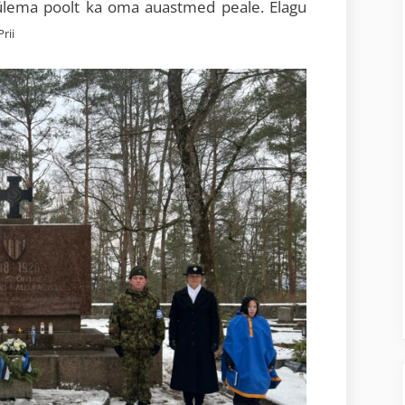
aülema poolt ka oma auastmed peale. Elagu
rii