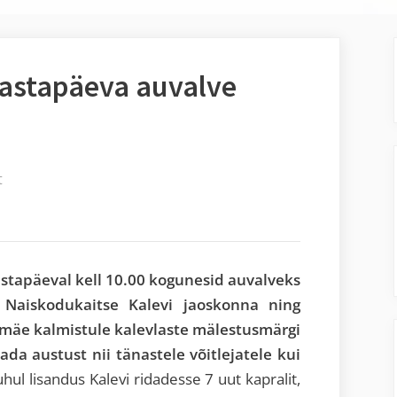
 aastapäeva auvalve
t
aastapäeval kell 10.00 kogunesid auvalveks
, Naiskodukaitse Kalevi jaoskonna ning
umäe kalmistule kalevlaste mälestusmärgi
da austust nii tänastele võitlejatele kui
ul lisandus Kalevi ridadesse 7 uut kapralit,